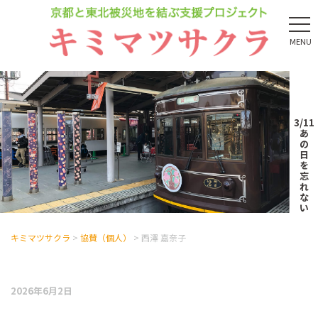
MENU
3/11
あ
の
日
を
忘
れ
な
い
キミマツサクラ
>
協賛（個人）
>
西澤 嘉奈子
2026年6月2日