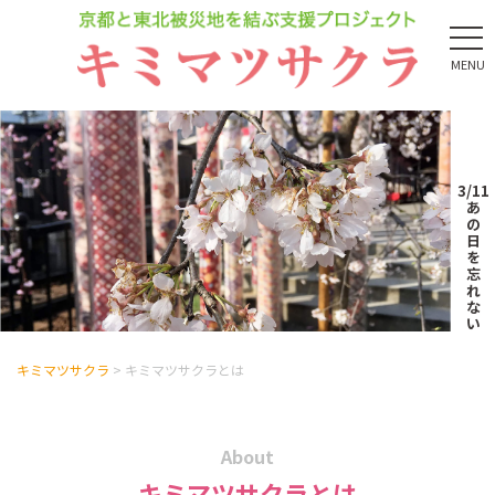
MENU
3/11
あ
の
日
を
忘
れ
な
い
キミマツサクラ
>
キミマツサクラとは
About
キミマツサクラとは