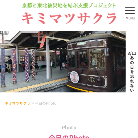
MENU
3/11
あ
の
日
を
忘
れ
な
い
キミマツサクラ
>
今日のPhoto
Photo
今日のPhoto