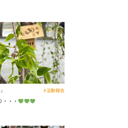
#活動報告
16
り・・・