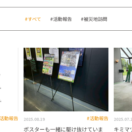
#すべて
#活動報告
#被災地訪問
#活動報告
#活動報告
2025.08.19
2025.07.
ポスターも一緒に駆け抜けていま
キミマ