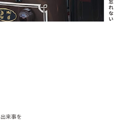
忘
れ
な
い
の出来事を