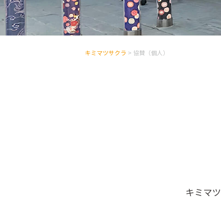
キミマツサクラ
>
協賛（個人）
キミマツ