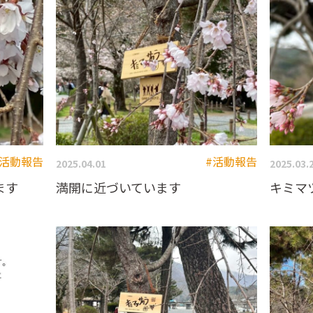
#活動報告
#活動報告
2025.04.01
2025.03.
ます
満開に近づいています
キミマ