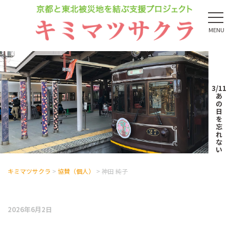
MENU
3/11
あ
の
日
を
忘
れ
な
い
キミマツサクラ
>
協賛（個人）
>
神田 純子
2026年6月2日