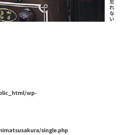
忘
れ
な
い
blic_html/wp-
imatsusakura/single.php