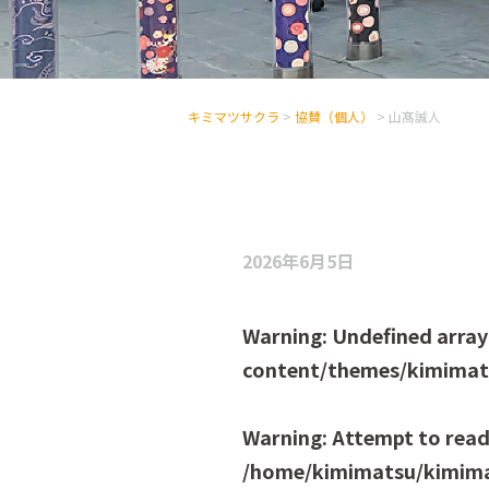
キミマツサクラ
>
協賛（個人）
>
山髙誠人
2026年6月5日
Warning
: Undefined array
content/themes/kimimats
Warning
: Attempt to read
/home/kimimatsu/kimima