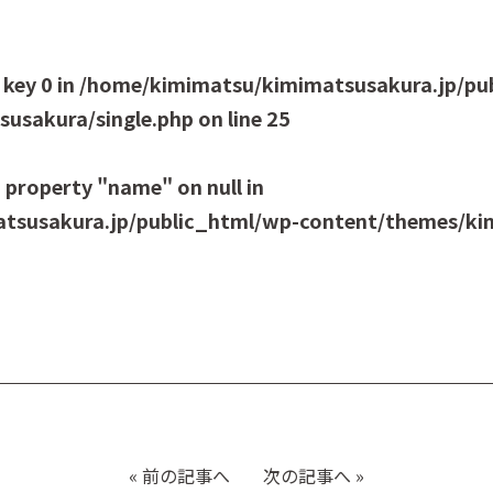
 key 0 in
/home/kimimatsu/kimimatsusakura.jp/pu
usakura/single.php
on line
25
 property "name" on null in
tsusakura.jp/public_html/wp-content/themes/kim
«
前の記事へ
次の記事へ
»