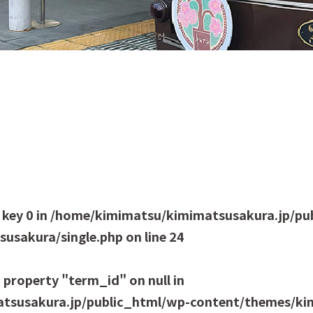
 key 0 in
/home/kimimatsu/kimimatsusakura.jp/pu
usakura/single.php
on line
24
 property "term_id" on null in
tsusakura.jp/public_html/wp-content/themes/kim