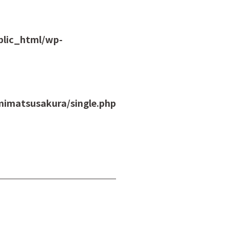
blic_html/wp-
imatsusakura/single.php