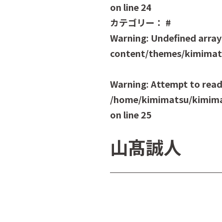
on line
24
カテゴリー：
#
Warning
: Undefined array
content/themes/kimimats
Warning
: Attempt to read
/home/kimimatsu/kimima
on line
25
山髙誠人