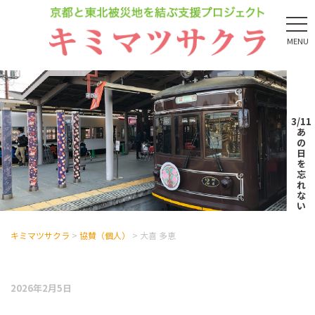
MENU
3/11
あ
の
日
を
忘
れ
な
い
キミマツサクラ
>
協賛（個人）
>
大喜 多恵
2026年2月5日