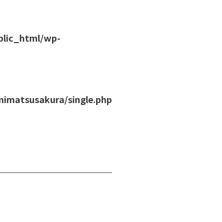
blic_html/wp-
imatsusakura/single.php