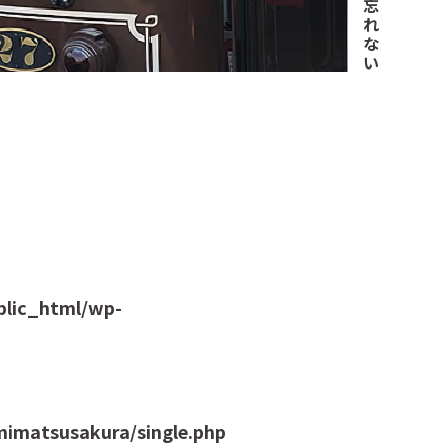
忘
れ
な
い
blic_html/wp-
imatsusakura/single.php