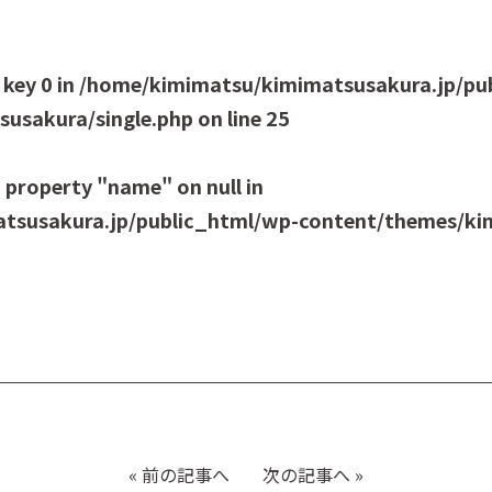
 key 0 in
/home/kimimatsu/kimimatsusakura.jp/pu
usakura/single.php
on line
25
 property "name" on null in
tsusakura.jp/public_html/wp-content/themes/kim
«
前の記事へ
次の記事へ
»