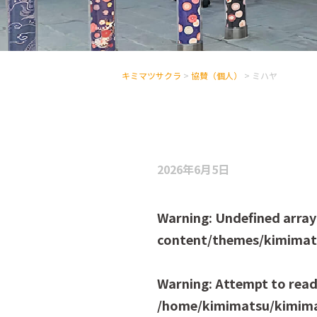
キミマツサクラ
>
協賛（個人）
>
ミハヤ
2026年6月5日
Warning
: Undefined array
content/themes/kimimats
Warning
: Attempt to read
/home/kimimatsu/kimima