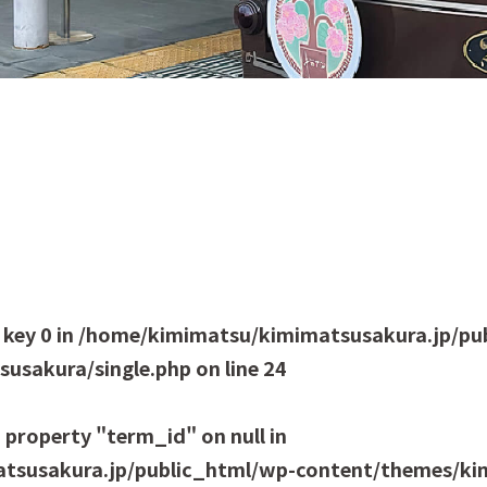
 key 0 in
/home/kimimatsu/kimimatsusakura.jp/pu
usakura/single.php
on line
24
 property "term_id" on null in
tsusakura.jp/public_html/wp-content/themes/kim