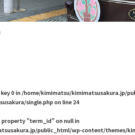
社
 key 0 in
/home/kimimatsu/kimimatsusakura.jp/pu
usakura/single.php
on line
24
 property "term_id" on null in
tsusakura.jp/public_html/wp-content/themes/kim