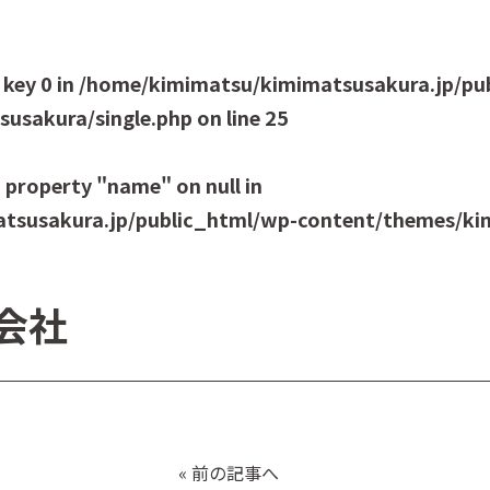
 key 0 in
/home/kimimatsu/kimimatsusakura.jp/pu
usakura/single.php
on line
25
 property "name" on null in
tsusakura.jp/public_html/wp-content/themes/kim
会社
«
前の記事へ