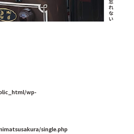
忘
れ
な
い
blic_html/wp-
imatsusakura/single.php