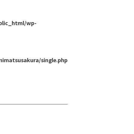
blic_html/wp-
imatsusakura/single.php