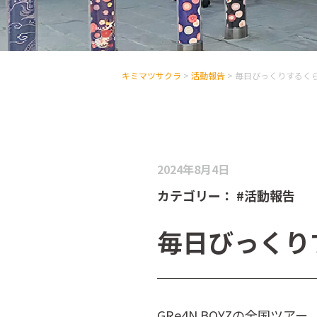
キミマツサクラ
>
活動報告
>
毎日びっくりするく
2024年8月4日
カテゴリー：
#活動報告
毎日びっくり
GRe4N BOYZの全国ツア