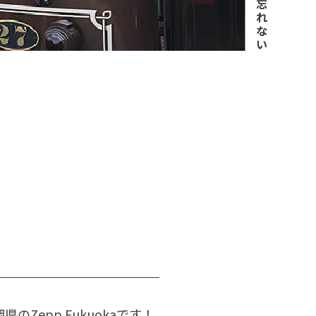
忘
れ
な
い
のZepp Fukuokaです！