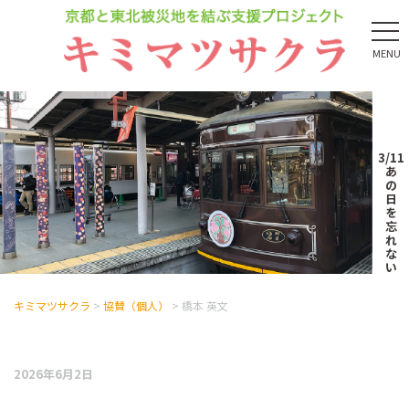
MENU
3/11
あ
の
日
を
忘
れ
な
い
キミマツサクラ
>
協賛（個人）
>
橋本 英文
2026年6月2日